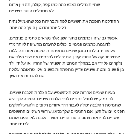
שתיית נוזלים בצבע כהה כמו קפה, קולה, תה ויין אדום
לא מטפלים היטב בשיניים
ההזדקנות הופכת את השיניים לפחות בהירות ככל שהאמייל נהיה
דליל יותר והדנטין הופך כהה יותר.
אפשר גם שיהיו כתמים בתוך השן. אלה נקראים כתמים פנימיים.
לדוגמה, כתמים פנימיים יכולים להיגרם מחשיפה ליותר מדי
פלואוריד בילדות בזמן שיניים מתפתחות. סיבות אחרות כוללות
אנטיביוטיקה של טטרציקלין. הם יכולים להכתים את שיני הילד אם
נלקחים על ידי אם במהלך המחצית השנייה של ההריון או על ידי ילד
בן 8 שנים ומטה. שיניים עדיין מתפתחות בשנים אלו. טראומה עלולה
גם להכהות את השן.
בעיות שיניים אחרות יכולות להשפיע על הצלחת הלבנת שיניים.
לדוגמה, יש לטפל בחורים לפני הלבנת שיניים. הסיבה לכך היא
שתמיסת ההלבנה יכולה לעבור דרך אזורים רקובים ולהגיע לחלקים
הפנימיים של השן. אם החניכיים שלך נסוגו, שורשי השיניים החשופים
עשויים להיראות צהובים או דהויים. מוצרי הלבנה לא יהפכו אותם
לבנים יותר.