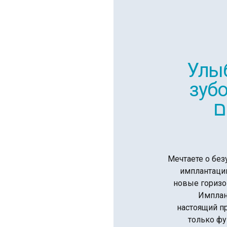
Улы
зубо
ם
Мечтаете о без
имплантаци
новые горизо
Имплан
настоящий п
только фу