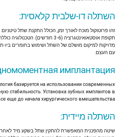
השתלה דו-שלבית קלאסית:
זהו פרוטוקול מוכח לאורך זמן, הכולל התקנת שתל טיטניו
תקופת אוסטאואינטגרציה (3-6 חודשים). הטכ
מדויקות למיקום מושלם של השתל ושימוש בחומרים ביו-תו
עם העצם.
номоментная имплантация:
ология базируется на использовании современных
ую стабильность. Установка зубных имплантов в
е еще до начала хирургического вмешательства.
השתלה מיידית:
שיטה מהפכנית המאפשרת להתקין שתל בשקע מיד לאחר עק