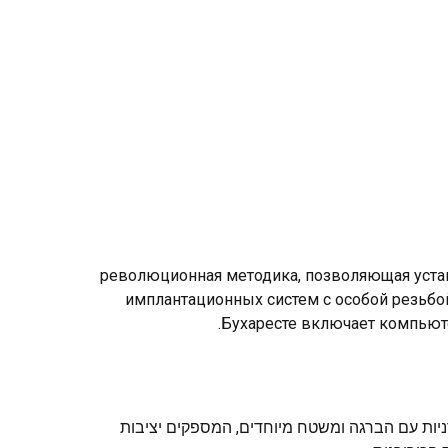
революционная методика, позволяющая устано
имплантационных систем с особой резьбо
Бухаресте включает компьют
ות עם הברגה ומשטח מיוחדים, המספקים יציבות