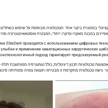
ינים במבנה מאקרו ומיקרו ייחודי, המבטיח אוסטאואינטגרציה מהירה 
ке EliteDent проводятся с использованием цифровых тех
улыбки и применение навигационных хирургических шабл
окотехнологичный подход гарантирует предсказуемый резу
ומניה במרפאת EliteDent מתבצעות באמצעות טכנולוגיות תכנון דיגיטליות, כולל טומוגרפיה
ר. גישה טכנולוגית מתקדמת זו מבטיחה תוצאה צפויה ומפחיתה סיכוני