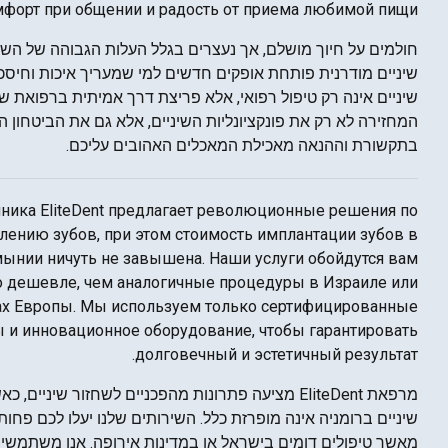
форт при общении и радость от приема любимой пищи.
חולמים על חיוך מושלם, אך נעצרים בגלל העלות הגבוהה של השת
שיניים מודרנית פותחת אופקים חדשים למי שמעריך איכות וחיסכ
שיניים אינה רק טיפול רפואי, אלא פריצת דרך אמיתית ברפואת שי
המחזירה לא רק את פונקציונליות השיניים, אלא גם את הביטחון ה
בתקשורת וההנאה מאכילת המאכלים האהובים עליכם.
ника EliteDent предлагает революционные решения по
лению зубов, при этом стоимость имплантации зубов в
ынии ничуть не завышена. Наши услуги обойдутся вам
о дешевле, чем аналогичные процедуры в Израиле или
ах Европы. Мы используем только сертифицированные
 и инновационное оборудование, чтобы гарантировать
долговечный и эстетичный результат.
מרפאת EliteDent מציעה פתרונות מהפכניים לשחזור שיניי
שיניים ברומניה אינה מופרזת כלל. השירותים שלנו יעלו לכם פחו
מאשר טיפולים דומים בישראל או במדינות אירופה. אנו משתמשי