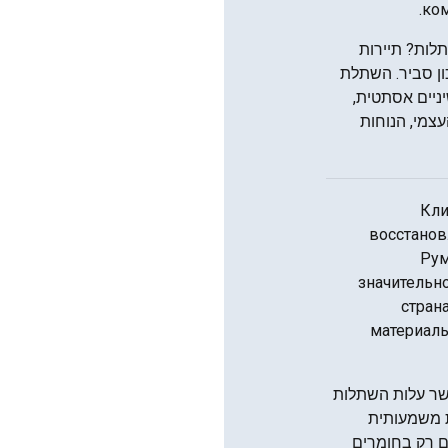
ком
לות? תיירות
ון סביר. השתלת
ניים אסתטית,
עצמי, הנוחות
Кли
восстанов
Рум
значительн
стран
материалы
ם, כאשר עלות השתלות
ת משמעותית
ם רק בחומרים