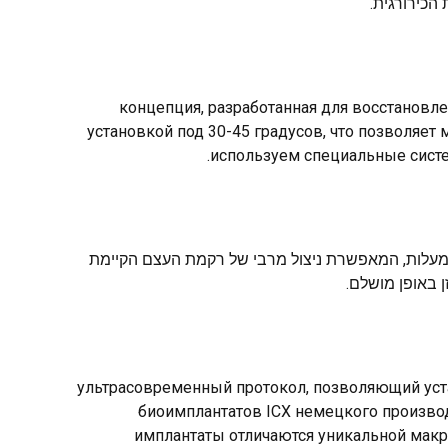
הכירורגית.
концепция, разработанная для восстановле
установкой под 30-45 градусов, что позволяе
используем специальные систе
ספט שפותח לשיקום שורת שיניים מלאה על ארבעה שתלים. הטכנולוגיה כוללת שימוש בשתלים עם התקנה בזווית של 30-45 מעלות, המאפשרת ניצול מרבי של רקמת העצם הקיימת
 באופן מושלם.
ультрасовременный протокол, позволяющий уста
биоимплантатов ICX немецкого производ
имплантаты отличаются уникальной мак