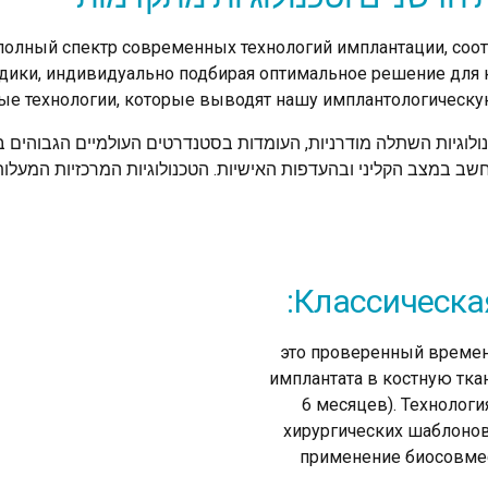
 полный спектр современных технологий имплантации, с
ки, индивидуально подбирая оптимальное решение для к
ые технологии, которые выводят нашу имплантологическую
וון מלא של טכנולוגיות השתלה מודרניות, העומדות בסטנדרטים העולמיים הגב
שב במצב הקליני ובהעדפות האישיות. הטכנולוגיות המרכזיות המע
Классическа
это проверенный времен
имплантата в костную тка
6 месяцев). Технолог
хирургических шаблонов
применение биосовме