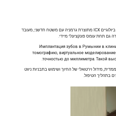
פרוטוקול אולטרה-מודרני המאפשר להתקין שתל וכתר פונקציונלי במסגרת ביקור אחד. הטכנולוגיה מבוססת על שימוש בשתלים ביולוגיים ICX מתוצרת גרמניה עם משטח חדשני, מעובד
גם תחת עומס פונקציונלי מיידי.
Имплантация зубов в Румынии в клини
томографию, виртуальное моделирование 
точностью до миллиметра. Такой выс
 ממוחשבת תלת-ממדית, מידול וירטואלי של החיוך ושימוש בתבניות ניווט
ם בתהליך הטיפול.