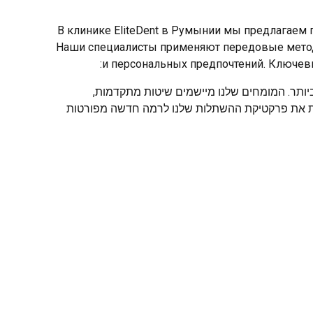
В клинике EliteDent в Румынии мы предлагаем
Наши специалисты применяют передовые методи
и персональных предпочтений. Ключев
והים ביותר. המומחים שלנו מיישמים שיטות מתקדמות,
לות את פרקטיקת ההשתלות שלנו לרמה חדשה מפורטות