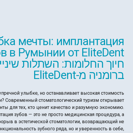
бка мечты: имплантация
в в Румынии от EliteDent
חיוך החלומות: השתלות שיניי
ברומניה מ-EliteDent
упречной улыбке, но останавливает высокая стоимость
и? Современный стоматологический туризм открывает
нты для тех, кто ценит качество и разумную экономию.
тация зубов — это не просто медицинская процедура, а
рорыв в эстетической стоматологии, возвращающий не
нкциональность зубного ряда, но и уверенность в себе,