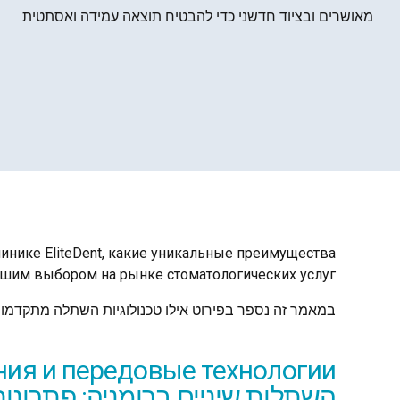
מאושרים ובציוד חדשני כדי להבטיח תוצאה עמידה ואסתטית.
инике EliteDent, какие уникальные преимущества
чшим выбором на рынке стоматологических услуг.
במאמר זה נספר בפירוט אילו טכנולוגיות השתלה מתקדמות מיושמות במרפאת EliteDent ואילו יתרונות ייחודיים הופכים אותנו לבח
ия и передовые технологии
השתלות שיניים ברומניה: פתרונו