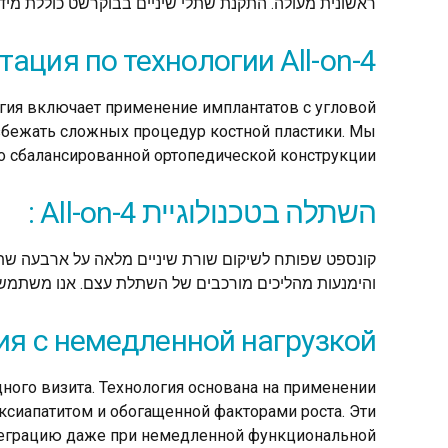
ראשונית מעולה. התקנת שתלי שיניים בבוקרשט כוללת מיד
ация по технологии All-on-4:
огия включает применение имплантатов с угловой
избежать сложных процедур костной пластики. Мы
 сбалансированной ортопедической конструкции.
השתלה בטכנולוגיית All-on-4 :
והימנעות מהליכים מורכבים של השתלת עצם. אנו משתמשים
я с немедленной нагрузкой:
ого визита. Технология основана на применении
ксиапатитом и обогащенной факторами роста. Эти
теграцию даже при немедленной функциональной