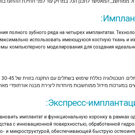
ול ממוחשב, המאפשר לתכנן הכל במדויק עוד לפני תחילת ההתערבות 
Имплант
ния полного зубного ряда на четырех имплантатах. Технол
т максимально использовать имеющуюся костную ткань и 
мы компьютерного моделирования для создания идеально
קונ
 במערכות מידול ממוחשבות מיוחדות ליצירת מבנה אורתופדי מאוזן
Экспресс-имплантаци
новить имплантат и функциональную коронку в рамках одн
ства с инновационной поверхностью, обработанной гидро
ро- и микроструктурой, обеспечивающей быструю остеоин