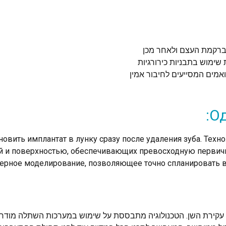
ם ברקמת העצם ולאחר מכן
נולוגיה כוללת שימוש בתבניות כירורגיות
אמים המסייעים לחיבור אמין
Од
вить имплантат в лунку сразу после удаления зуба. Техн
й и поверхностью, обеспечивающих превосходную первичн
ерное моделирование, позволяющее точно спланировать вс
ירת השן. הטכנולוגיה מתבססת על שימוש במערכות השתלה מודרני