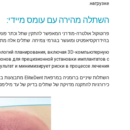
нагрузке.
השתלה מהירה עם עומס מיידי:
בהידרוקסיאפטיט ומועשר בגורמי צמיחה. שתלים אלה מתאפי
нологий планирования, включая 3D-компьютерную
онов для прецизионной установки имплантатов с
льтат и минимизирует риски в процессе лечения.
השתלות שיניים בר
כירורגיות להתקנה מדויקת של שתלים בדיוק של עד מילימט