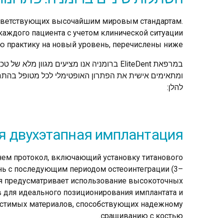
оответствующих высочайшим мировым стандартам.
аждого пациента с учетом клинической ситуации
 практику на новый уровень, перечислены ниже:
במרפאת EliteDent ברומניה אנו מציעים מג
ומתאימים אישית את הפתרון האופטימלי לכל מטופל בהתח
להלן:
я двухэтапная имплантация:
ем протокол, включающий установку титанового
нь с последующим периодом остеоинтеграции (3–
ия предусматривает использование высокоточных
 для идеального позиционирования имплантата и
стимых материалов, способствующих надежному
сращиванию с костью.