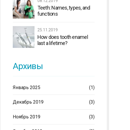
08.12.2019
Teeth: Names, types, and
functions
25.11.2019
How does tooth enamel
last a lifetime?
Архивы
Январь 2025
(1)
Декабрь 2019
(3)
Ноябрь 2019
(3)