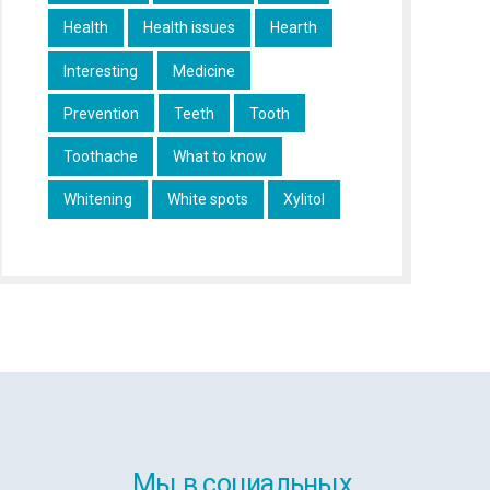
Health
Health issues
Hearth
Interesting
Medicine
Prevention
Teeth
Tooth
Toothache
What to know
Whitening
White spots
Xylitol
Мы в социальных