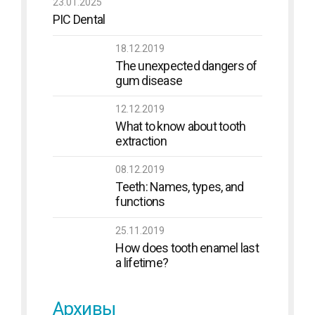
23.01.2025
PIC Dental
18.12.2019
The unexpected dangers of
gum disease
12.12.2019
What to know about tooth
extraction
08.12.2019
Teeth: Names, types, and
functions
25.11.2019
How does tooth enamel last
a lifetime?
Архивы