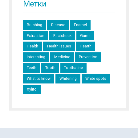
Метки
Brushing
Disease
Enamel
Extraction
Factcheck
Gums
Health
Health issues
Hearth
Interesting
Medicine
Prevention
Teeth
Tooth
Toothache
What to know
Whitening
White spots
Xylitol