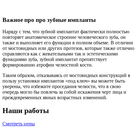
Важное про про зубные импланты
Наряду
с
тем
,
что
зубной
имплантат
фактически
полностью
повторяет
анатомическое
строение
человеческого
зуба
,
он
также
и
выполняет
его
функции
в
полном
объеме
.
В
отличии
от
мостовидных
или
других
протезов
,
которые
также
отлично
справляются
как
с
жевательными
так
и
эстетическими
функциями
зуба
,
зубной
имплантат
препятствует
формированию
атрофии
челюстной
кости
.
Таким
образом
,
отказываясь
от
мостовидных
конструкций
в
пользу
установки
имплантов
«
под
ключ
»
вы
можете
быть
уверены
,
что
избежите
проседания
челюсти
,
что
в
свою
очередь
могло
бы
повлечь
за
собой
искажения
черт
лица
и
преждевременных
явных
возрастных
изменений
.
Наши работы
Смотреть цены
ведущий центр стоматологического