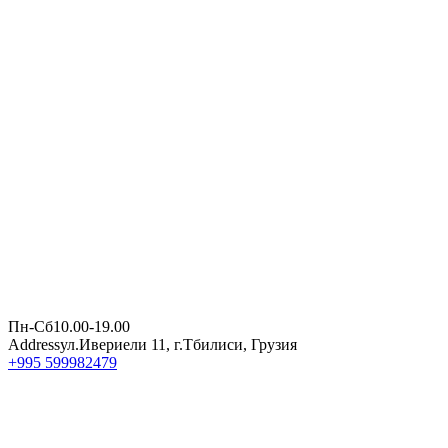
Пн-Сб
10.00-19.00
Address
ул.Ивериели 11, г.Тбилиси, Грузия
+995 599982479