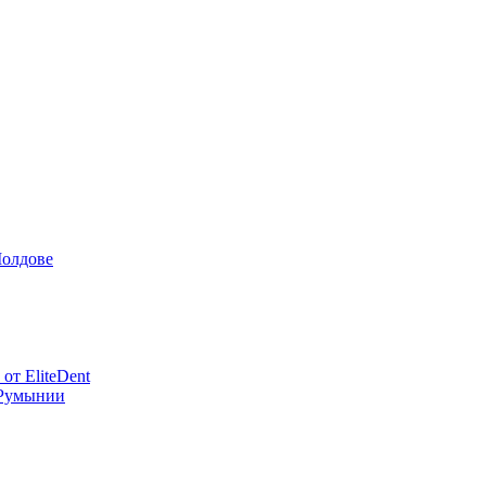
Молдове
от EliteDent
в Румынии