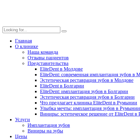
Главная
О клинике
Наша команда
Отзывы пациентов
Представительства
EliteDent в Молдове
EliteDent: современная имплантация зубов в 
Эстетическая реставрация зубов в Молдове
EliteDent в Болгарии
EliteDent: имплантация зубов в Болгарии
Эстетическая реставрация зубов в Болгарии
Что предлагает клиника EliteDent в Румынии
Улыбка мечты: имплантация зубов в Румынии 
Виниры: эстетическое решение от EliteDent 
Услуги
Имплантация зубов
Виниры на зубы
Цены