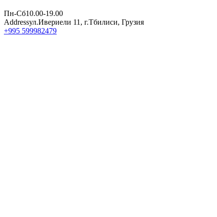
Пн-Сб
10.00-19.00
Address
ул.Ивериели 11, г.Тбилиси, Грузия
+995 599982479